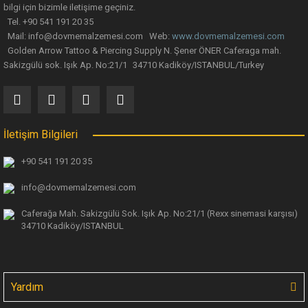
bilgi için bizimle iletişime geçiniz.
Tel. +90 541 191 20 35
Mail: info@dovmemalzemesi.com Web:
www.dovmemalzemesi.com
Gönder
Golden Arrow Tattoo & Piercing Supply N. Şener ÖNER Caferaga mah.
Sakizgülü sok. Işık Ap. No:21/1 34710 Kadiköy/ISTANBUL/Turkey
İletişim Bilgileri
+90 541 191 20 35
info@dovmemalzemesi.com
Caferağa Mah. Sakizgülü Sok. Işık Ap.
No:21/1 (Rexx sinemasi karşısı)
34710 Kadiköy/ISTANBUL
Yardım