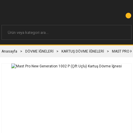
Anasayfa
DÖVME İĞNELERİ
KARTUŞ DÖVME İĞNELERİ
MAST PRO K