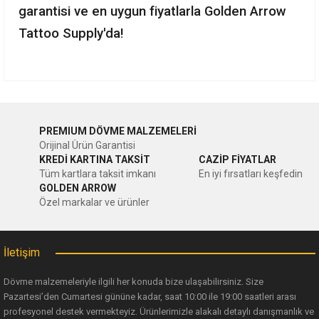
garantisi ve en uygun fiyatlarla Golden Arrow
Tattoo Supply'da!
Bu ürünün fiyat bilgisi, resim, ürün açıklamalarında ve diğer
konularda yetersiz gördüğünüz noktaları öneri formunu
Bu ürüne ilk yorumu siz yapın!
kullanarak tarafımıza iletebilirsiniz.
PREMIUM DÖVME MALZEMELERİ
Görüş ve önerileriniz için teşekkür ederiz.
Orijinal Ürün Garantisi
Yorum Yaz
KREDİ KARTINA TAKSİT
CAZİP FİYATLAR
Ürün resmi kalitesiz, bozuk veya görüntülenemiyor.
Tüm kartlara taksit imkanı
En iyi fırsatları keşfedin
GOLDEN ARROW
Ürün açıklamasında eksik bilgiler bulunuyor.
Özel markalar ve ürünler
Ürün bilgilerinde hatalar bulunuyor.
Ürün fiyatı diğer sitelerden daha pahalı.
İletişim
Bu ürüne benzer farklı alternatifler olmalı.
Dövme malzemeleriyle ilgili her konuda bize ulaşabilirsiniz. Size
Pazartesi’den Cumartesi gününe kadar, saat 10:00 ile 19:00 saatleri arası
profesyonel destek vermekteyiz. Ürünlerimizle alakalı detaylı danışmanlık ve