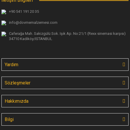
İletişim Bilgileri
+90 541 191 20 35
info@dovmemalzemesi.com
Big Shark Magic Sponge Liquid 2 Gel 170 gr
Caferağa Mah. Sakizgülü Sok. Işık Ap.
No:21/1 (Rexx sinemasi karşısı)
34710 Kadiköy/ISTANBUL
216,60 TL
Yardım
Sözleşmeler
Hakkımızda
Bilgi