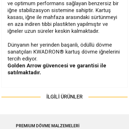
ve optimum performans sağlayan benzersiz bir
iğne stabilizasyon sistemine sahiptir. Kartuş
kasası, iğne ile mahfaza arasındaki sürtünmeyi
en aza indiren tıbbi plastikten yapılmıştır ve
iğneler uzun süreler keskin kalmaktadır.
Dünyanın her yerinden başarılı, ödüllü dövme
sanatçıları KWADRON® kartuş dövme iğnelerini
tercih ediyor.
Golden Arrow güvencesi ve garantisi ile
satılmaktadır.
Bu ürünün fiyat bilgisi, resim, ürün açıklamalarında ve diğer
konularda yetersiz gördüğünüz noktaları öneri formunu
İLGİLİ ÜRÜNLER
Bu ürüne ilk yorumu siz yapın!
kullanarak tarafımıza iletebilirsiniz.
Görüş ve önerileriniz için teşekkür ederiz.
Yorum Yaz
Ürün resmi kalitesiz, bozuk veya görüntülenemiyor.
PREMIUM DÖVME MALZEMELERİ