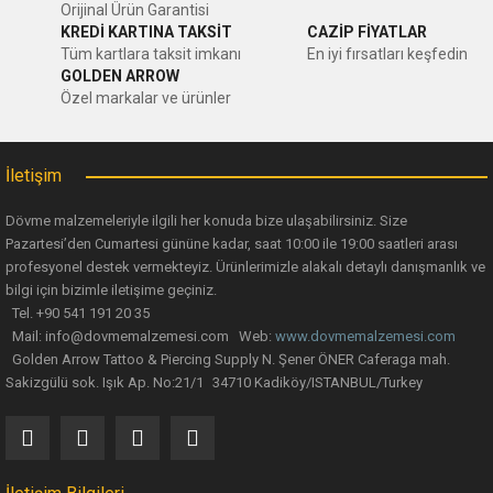
Orijinal Ürün Garantisi
Ürün açıklamasında eksik bilgiler bulunuyor.
KREDİ KARTINA TAKSİT
CAZİP FİYATLAR
Tüm kartlara taksit imkanı
En iyi fırsatları keşfedin
Ürün bilgilerinde hatalar bulunuyor.
GOLDEN ARROW
Ürün fiyatı diğer sitelerden daha pahalı.
Özel markalar ve ürünler
Bu ürüne benzer farklı alternatifler olmalı.
Big Shark Needle Cleaner 500 ml
İletişim
Dövme malzemeleriyle ilgili her konuda bize ulaşabilirsiniz. Size
208,79 TL
Pazartesi’den Cumartesi gününe kadar, saat 10:00 ile 19:00 saatleri arası
profesyonel destek vermekteyiz. Ürünlerimizle alakalı detaylı danışmanlık ve
Gönder
bilgi için bizimle iletişime geçiniz.
Tel. +90 541 191 20 35
Mail: info@dovmemalzemesi.com Web:
www.dovmemalzemesi.com
Golden Arrow Tattoo & Piercing Supply N. Şener ÖNER Caferaga mah.
Sakizgülü sok. Işık Ap. No:21/1 34710 Kadiköy/ISTANBUL/Turkey