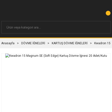
Anasayfa
DÖVME İĞNELERİ
KARTUŞ DÖVME İĞNELERİ
Kwadron 15 