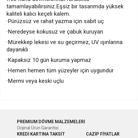
tamamlayabilirsiniz.Eşsiz bir tasarımda yüksek
kaliteli kalıcı keçeli kalem.
·Pürüzsüz ve rahat yazma için sabit uç
·Neredeyse kokusuz ve çabuk kuruyan
·Mürekkep lekesi ve su geçirmez, UV ışınlarına
dayanıklı
·Kapaksız 10 gün kuruma yapmaz
·Hemen hemen tüm yüzeyler için uygundur
·Mermi veya keski uçlu
Bu ürünün fiyat bilgisi, resim, ürün açıklamalarında ve diğer
konularda yetersiz gördüğünüz noktaları öneri formunu
Bu ürüne ilk yorumu siz yapın!
kullanarak tarafımıza iletebilirsiniz.
PREMIUM DÖVME MALZEMELERİ
Görüş ve önerileriniz için teşekkür ederiz.
Orijinal Ürün Garantisi
Yorum Yaz
KREDİ KARTINA TAKSİT
CAZİP FİYATLAR