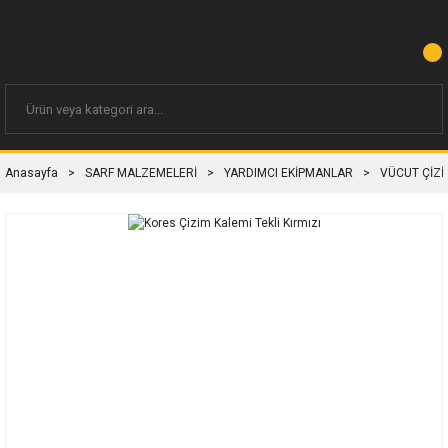
Anasayfa
SARF MALZEMELERİ
YARDIMCI EKİPMANLAR
VÜCUT ÇİZİ