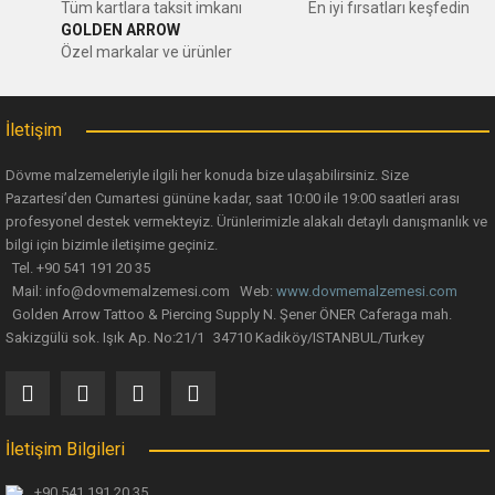
Ürün resmi kalitesiz, bozuk veya görüntülenemiyor.
Tüm kartlara taksit imkanı
En iyi fırsatları keşfedin
GOLDEN ARROW
Ürün açıklamasında eksik bilgiler bulunuyor.
Özel markalar ve ürünler
Ürün bilgilerinde hatalar bulunuyor.
Ürün fiyatı diğer sitelerden daha pahalı.
İletişim
Bu ürüne benzer farklı alternatifler olmalı.
Dövme malzemeleriyle ilgili her konuda bize ulaşabilirsiniz. Size
Pazartesi’den Cumartesi gününe kadar, saat 10:00 ile 19:00 saatleri arası
profesyonel destek vermekteyiz. Ürünlerimizle alakalı detaylı danışmanlık ve
bilgi için bizimle iletişime geçiniz.
Tel. +90 541 191 20 35
Mail: info@dovmemalzemesi.com Web:
www.dovmemalzemesi.com
Gönder
Golden Arrow Tattoo & Piercing Supply N. Şener ÖNER Caferaga mah.
Sakizgülü sok. Işık Ap. No:21/1 34710 Kadiköy/ISTANBUL/Turkey
İletişim Bilgileri
+90 541 191 20 35