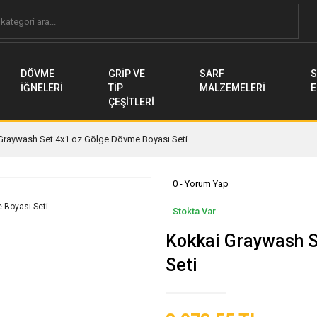
DÖVME
GRİP VE
SARF
S
İĞNELERİ
TİP
MALZEMELERİ
E
ÇEŞİTLERİ
Graywash Set 4x1 oz Gölge Dövme Boyası Seti
0 - Yorum Yap
Stokta Var
Kokkai Graywash S
Seti