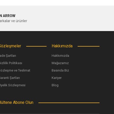
N ARROW
rkalar ve ürünler
Sözleşmeler
Hakkımızda
ade Şartları
Hakkımızda
izlilik Politikası
Mağazamız
Sözleşme ve Teslimat
Basında Biz
aranti Şartları
Kariyer
Üyelik Sözleşmesi
Blog
Bültene Abone Olun