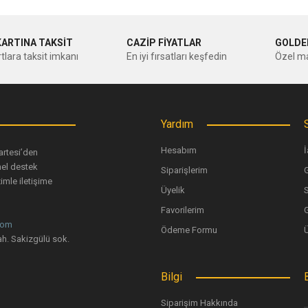
Bu ürüne ilk yorumu siz yapın!
KARTINA TAKSİT
CAZİP FİYATLAR
GOLDE
tlara taksit imkanı
En iyi fırsatları keşfedin
Özel ma
Yorum Yaz
Yardım
Hesabım
İ
artesi’den
nel destek
Siparişlerim
G
imle iletişime
Üyelik
Favorilerim
G
com
Ödeme Formu
Gönder
h. Sakizgülü sok.
Bilgi
Siparişim Hakkında