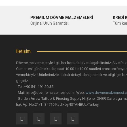
Görüş ve önerileriniz için teşekkür ederiz.
PREMIUM DÖVME MALZEMELERİ
KREDİ 
Ürün resmi kalitesiz, bozuk veya görüntülenemiyor.
Orijinal Ürün Garantisi
Tüm kar
Ürün açıklamasında eksik bilgiler bulunuyor.
Ürün bilgilerinde hatalar bulunuyor.
Ürün fiyatı diğer sitelerden daha pahalı.
İletişim
Bu ürüne benzer farklı alternatifler olmalı.
Dövme malzemeleriyle ilgili her konuda bize ulaşabilirsiniz. Size Paz
Cumartesi gününe kadar, saat 10:00 ile 19:00 saatleri arası profesyo
vermekteyiz. Ürünlerimizle alakalı detaylı danışmanlık ve bilgi için biz
geçiniz.
Tel. +90 541 191 20 35
Mail: info@dovmemalzemesi.com Web:
www.dovmemalzemesi.
Golden Arrow Tattoo & Piercing Supply N. Şener ÖNER Caferaga ma
Işık Ap. No:21/1 34710 Kadiköy/ISTANBUL/Turkey