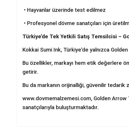
• Hayvanlar üzerinde test edilmez
• Profesyonel dövme sanatçıları için üretilm
Türkiye’de Tek Yetkili Satış Temsilcisi – 
Kokkai Sumi Ink, Türkiye'de yalnızca Golde
Bu özellikler, markayı hem etik değerlere ö
getirir.
Bu da markanın orijinalliği, güvenilir tedarik
www.dovmemalzemesi.com, Golden Arrow Tat
sanatçılarıyla buluşturmaktadır.
Bu ürünün fiyat bilgisi, resim, ürün açıklamalarında ve diğer ko