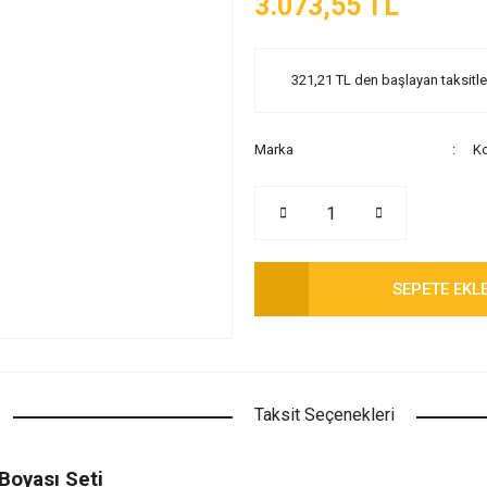
3.073,55 TL
321,21 TL den başlayan taksitler
Marka
Ko
SEPETE EKL
Taksit Seçenekleri
Boyası Seti