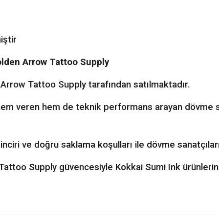
iştir
Golden Arrow Tattoo Supply
n Arrow Tattoo Supply tarafından satılmaktadır.
nem veren hem de teknik performans arayan dövme sana
 zinciri ve doğru saklama koşulları ile dövme sanatçılar
too Supply güvencesiyle Kokkai Sumi Ink ürünlerin
nularda yetersiz gördüğünüz noktaları öneri formunu kullanarak tarafımıza ileteb