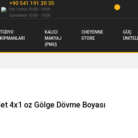
+90 541 191 20 35
Pzt -Cuma 10:00 - 19:00
Cumartesi 10:00 - 15:00
TÜDYO
KALICI
CHEYENNE
GÜÇ
KİPMANLARI
MAKYAJ
STORE
ÜNİTEL
(PMU)
et 4x1 oz Gölge Dövme Boyası