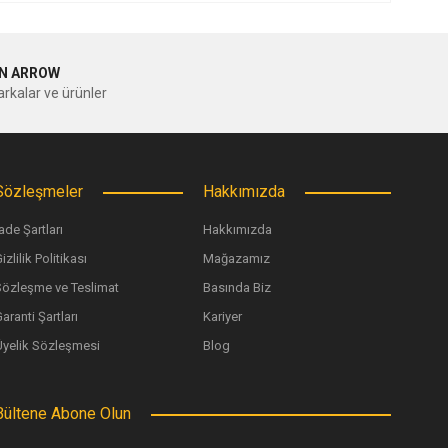
ilirsiniz.
N ARROW
rkalar ve ürünler
Sözleşmeler
Hakkımızda
ade Şartları
Hakkımızda
izlilik Politikası
Mağazamız
Sözleşme ve Teslimat
Basında Biz
aranti Şartları
Kariyer
Üyelik Sözleşmesi
Blog
Bültene Abone Olun