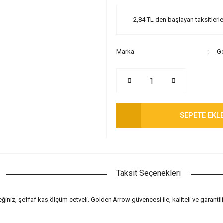
2,84 TL den başlayan taksitlerle
Marka
Go
SEPETE EKL
Taksit Seçenekleri
niz, şeffaf kaş ölçüm cetveli. Golden Arrow güvencesi ile, kaliteli ve garantili