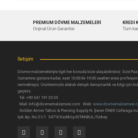
Bu ürünün fiyat bilgisi, resim, ürün açıklamalarında ve diğer ko
Görüş ve önerileriniz için teşekkür ederiz.
PREMIUM DÖVME MALZEMELERİ
KREDİ 
Ürün resmi kalitesiz, bozuk veya görüntülenemiyor.
Orijinal Ürün Garantisi
Tüm kar
Ürün açıklamasında eksik bilgiler bulunuyor.
Ürün bilgilerinde hatalar bulunuyor.
Ürün fiyatı diğer sitelerden daha pahalı.
İletişim
Bu ürüne benzer farklı alternatifler olmalı.
Dövme malzemeleriyle ilgili her konuda bize ulaşabilirsiniz. Size Paz
Cumartesi gününe kadar, saat 10:00 ile 19:00 saatleri arası profesyo
vermekteyiz. Ürünlerimizle alakalı detaylı danışmanlık ve bilgi için biz
geçiniz.
Tel. +90 541 191 20 35
Mail: info@dovmemalzemesi.com Web:
www.dovmemalzemesi.
Golden Arrow Tattoo & Piercing Supply N. Şener ÖNER Caferaga ma
Işık Ap. No:21/1 34710 Kadiköy/ISTANBUL/Turkey