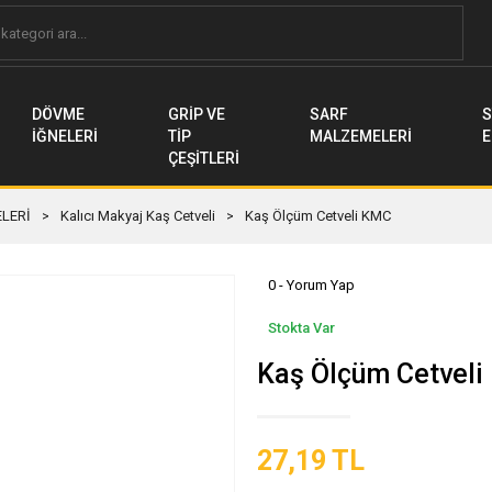
DÖVME
GRİP VE
SARF
S
İĞNELERİ
TİP
MALZEMELERİ
E
ÇEŞİTLERİ
LERİ
Kalıcı Makyaj Kaş Cetveli
Kaş Ölçüm Cetveli KMC
0 - Yorum Yap
Stokta Var
Kaş Ölçüm Cetvel
27,19 TL