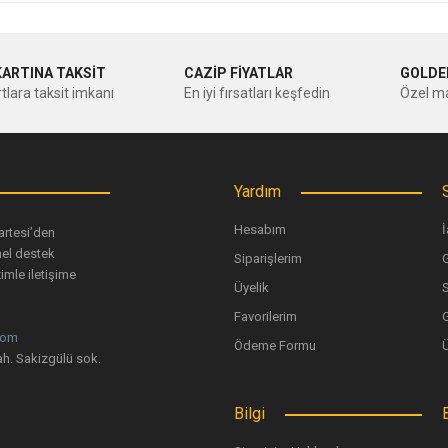
nularda yetersiz gördüğünüz noktaları öneri formunu kullanarak tarafımıza ileteb
Bu ürüne ilk yorumu siz yapın!
KARTINA TAKSİT
CAZİP FİYATLAR
GOLDE
tlara taksit imkanı
En iyi fırsatları keşfedin
Özel ma
Yorum Yaz
Yardım
Hesabım
İ
artesi’den
nel destek
Siparişlerim
G
imle iletişime
Üyelik
Favorilerim
G
com
Ödeme Formu
Gönder
h. Sakizgülü sok.
Bilgi