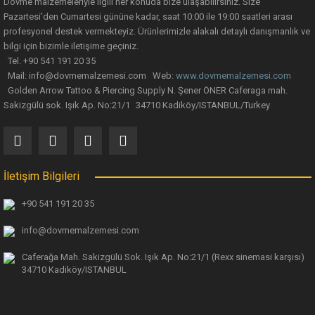
Dövme malzemeleriyle ilgili her konuda bize ulaşabilirsiniz. Size
Pazartesi’den Cumartesi gününe kadar, saat 10:00 ile 19:00 saatleri arası
profesyonel destek vermekteyiz. Ürünlerimizle alakalı detaylı danışmanlık ve
Gönder
bilgi için bizimle iletişime geçiniz.
Tel. +90 541 191 20 35
INKAWAY Katlanmış Dövme Set-Up Örtüsü 125 Adet/Paket
Mail: info@dovmemalzemesi.com Web:
www.dovmemalzemesi.com
Golden Arrow Tattoo & Piercing Supply N. Şener ÖNER Caferaga mah.
Sakizgülü sok. Işık Ap. No:21/1 34710 Kadiköy/ISTANBUL/Turkey
402,54 TL
%14
İletişim Bilgileri
+90 541 191 20 35
info@dovmemalzemesi.com
Caferağa Mah. Sakizgülü Sok. Işık Ap.
No:21/1 (Rexx sinemasi karşısı)
34710 Kadiköy/ISTANBUL