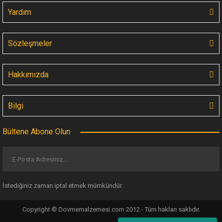
Yardım
Sözleşmeler
INKAWAY Medikal Kozmetik Katlanmış Havlu 100 Adet/Paket
Hakkımızda
159,60 TL
185,25 TL
Bilgi
Bültene Abone Olun
İstediğiniz zaman iptal etmek mümkündür.
Copyright © Dovmemalzemesi.com 2012 - Tüm hakları saklıdır.