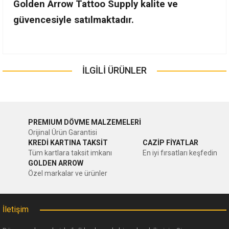
Golden Arrow Tattoo Supply kalite ve
güvencesiyle satılmaktadır.
Bu ürünün fiyat bilgisi, resim, ürün açıklamalarında ve diğer
konularda yetersiz gördüğünüz noktaları öneri formunu
İLGİLİ ÜRÜNLER
Bu ürüne ilk yorumu siz yapın!
kullanarak tarafımıza iletebilirsiniz.
Görüş ve önerileriniz için teşekkür ederiz.
Yorum Yaz
Ürün resmi kalitesiz, bozuk veya görüntülenemiyor.
PREMIUM DÖVME MALZEMELERİ
Orijinal Ürün Garantisi
Ürün açıklamasında eksik bilgiler bulunuyor.
KREDİ KARTINA TAKSİT
CAZİP FİYATLAR
Tüm kartlara taksit imkanı
En iyi fırsatları keşfedin
Ürün bilgilerinde hatalar bulunuyor.
GOLDEN ARROW
Ürün fiyatı diğer sitelerden daha pahalı.
Özel markalar ve ürünler
Bu ürüne benzer farklı alternatifler olmalı.
İletişim