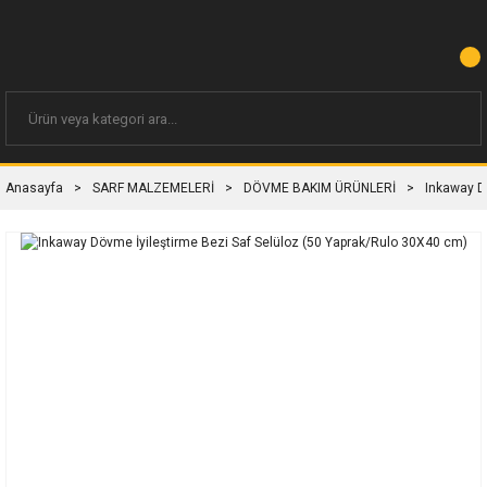
Anasayfa
SARF MALZEMELERİ
DÖVME BAKIM ÜRÜNLERİ
Inkaway D