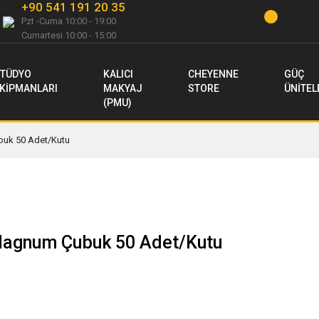
+90 541 191 20 35
Pzt -Cuma 10:00 - 19:00
Cumartesi 10:00 - 15:00
TÜDYO
KALICI
CHEYENNE
GÜÇ
KİPMANLARI
MAKYAJ
STORE
ÜNİTEL
(PMU)
uk 50 Adet/Kutu
Magnum Çubuk 50 Adet/Kutu