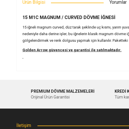
Ürün Bilgisi
Yorumlar
15 M1C MAGNUM / CURVED DÖVME İĞNESİ
15 iğneli magnum curved, düz tarak şeklinde uç kısmı, yarım yuva
nedeniyle daha derine işler; bu iğnelerin klasik magnum dövme iğ
gölgelendirmek ve renk dolgusu yapmak için kullanılır. Paketteki iğ
Golden Arrow güvencesi ve garantisi ile satılmaktadır.
Bu ürünün fiyat bilgisi, resim, ürün açıklamalarında ve diğer ko
Görüş ve önerileriniz için teşekkür ederiz.
PREMIUM DÖVME MALZEMELERİ
KREDİ 
Ürün resmi kalitesiz, bozuk veya görüntülenemiyor.
Orijinal Ürün Garantisi
Tüm kar
Ürün açıklamasında eksik bilgiler bulunuyor.
Ürün bilgilerinde hatalar bulunuyor.
Ürün fiyatı diğer sitelerden daha pahalı.
İletişim