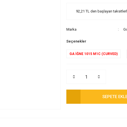
92,21 TL den başlayan taksitlerl
Marka
Go
Seçenekler
GA İĞNE 1015 M1C (CURVED)
SEPETE EKL