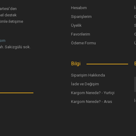
Hesabım
İ
artesi’den
nel destek
Siparişlerim
G
imle iletişime
Üyelik
Favorilerim
G
com
Ödeme Formu
Gönder
h. Sakizgülü sok.
Bilgi
Siparişim Hakkında
İade ve Değişim
Kargom Nerede? - Yurtiçi
Kargom Nerede? - Aras