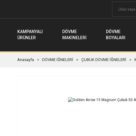
KAMPANYALI
DÖVME
DÖVME
ÜRÜNLER
MAKİNELERİ
BOYALARI
Anasayfa
DÖVME İĞNELERİ
ÇUBUK DÖVME İĞNELERİ