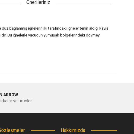
Önerileriniz
 bağlanmış iğnelerin iki tarafındaki iğneler tenin aldığı kavis
asıdır. Bu iğnelerle vücudun yumuşak bölgelerindeki dövmeyi
ilirsiniz.
N ARROW
rkalar ve ürünler
Sözleşmeler
Hakkımızda