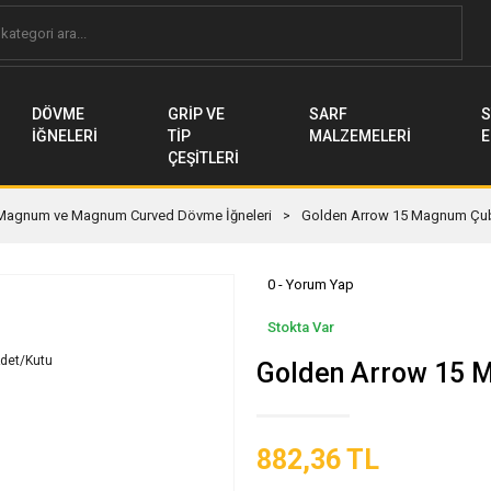
DÖVME
GRİP VE
SARF
S
İĞNELERİ
TİP
MALZEMELERİ
E
ÇEŞİTLERİ
Magnum ve Magnum Curved Dövme İğneleri
Golden Arrow 15 Magnum Çub
0 - Yorum Yap
Stokta Var
Golden Arrow 15 
882,36 TL