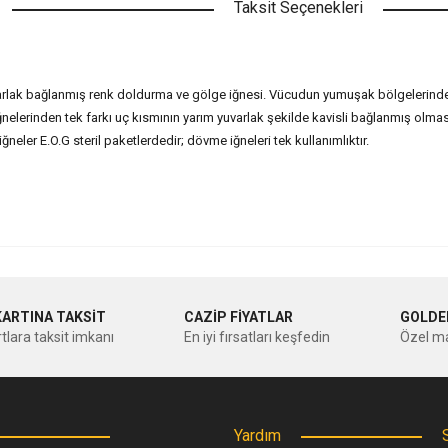
Taksit Seçenekleri
rlak bağlanmış renk doldurma ve gölge iğnesi. Vücudun yumuşak bölgelerinde düz
nelerinden tek farkı uç kısmının yarım yuvarlak şekilde kavisli bağlanmış olm
neler E.O.G steril paketlerdedir; dövme iğneleri tek kullanımlıktır.
nularda yetersiz gördüğünüz noktaları öneri formunu kullanarak tarafımıza ileteb
Bu ürüne ilk yorumu siz yapın!
KARTINA TAKSİT
CAZİP FİYATLAR
GOLDE
tlara taksit imkanı
En iyi fırsatları keşfedin
Özel ma
Yorum Yaz
Yardım