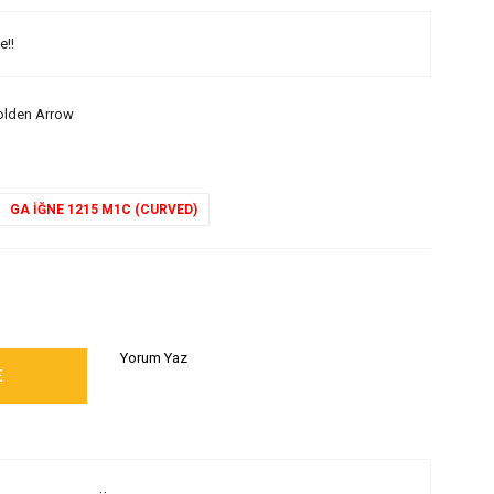
e!!
lden Arrow
GA İĞNE 1215 M1C (CURVED)
Yorum Yaz
E