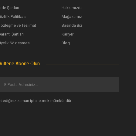
ade Şartları
Hakkımızda
izlilik Politikası
Mağazamız
Sözleşme ve Teslimat
Basında Biz
aranti Şartları
Kariyer
Üyelik Sözleşmesi
Blog
Bültene Abone Olun
İstediğiniz zaman iptal etmek mümkündür.