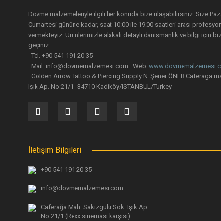
Bu ürüne benzer farklı alternatifler olmalı.
Dövme malzemeleriyle ilgili her konuda bize ulaşabilirsiniz. Size Paz
Cumartesi gününe kadar, saat 10:00 ile 19:00 saatleri arası profesyo
vermekteyiz. Ürünlerimizle alakalı detaylı danışmanlık ve bilgi için biz
geçiniz.
Tel. +90 541 191 20 35
Mail: info@dovmemalzemesi.com Web:
www.dovmemalzemesi.
Golden Arrow Tattoo & Piercing Supply N. Şener ÖNER Caferaga ma
Işık Ap. No:21/1 34710 Kadiköy/ISTANBUL/Turkey
İletişim Bilgileri
+90 541 191 20 35
info@dovmemalzemesi.com
Caferağa Mah. Sakizgülü Sok. Işık Ap.
No:21/1 (Rexx sinemasi karşısı)