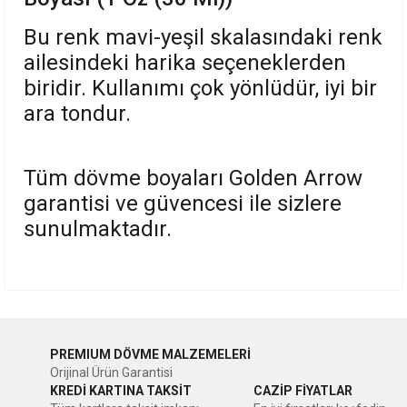
Bu renk mavi-yeşil skalasındaki renk
ailesindeki harika seçeneklerden
biridir. Kullanımı çok yönlüdür, iyi bir
ara tondur.
Tüm dövme boyaları Golden Arrow
garantisi ve güvencesi ile sizlere
sunulmaktadır.
Bu ürünün fiyat bilgisi, resim, ürün açıklamalarında ve diğer
konularda yetersiz gördüğünüz noktaları öneri formunu
Bu ürüne ilk yorumu siz yapın!
kullanarak tarafımıza iletebilirsiniz.
PREMIUM DÖVME MALZEMELERİ
Görüş ve önerileriniz için teşekkür ederiz.
Orijinal Ürün Garantisi
Yorum Yaz
KREDİ KARTINA TAKSİT
CAZİP FİYATLAR