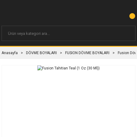
Anasayfa
DÖVME BOYALARI
FUSION DÖVME BOYALARI
Fusion Döv