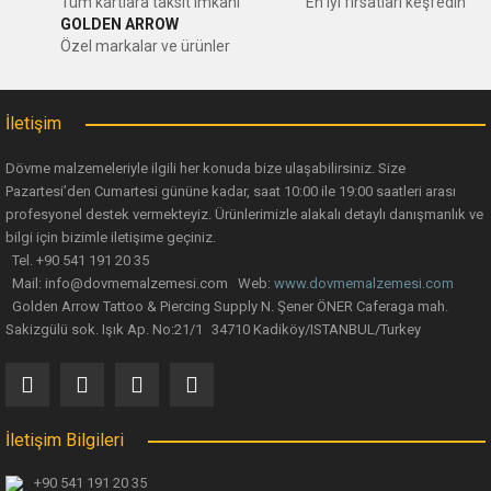
Ürün resmi kalitesiz, bozuk veya görüntülenemiyor.
Tüm kartlara taksit imkanı
En iyi fırsatları keşfedin
GOLDEN ARROW
Ürün açıklamasında eksik bilgiler bulunuyor.
Özel markalar ve ürünler
Ürün bilgilerinde hatalar bulunuyor.
Ürün fiyatı diğer sitelerden daha pahalı.
İletişim
Bu ürüne benzer farklı alternatifler olmalı.
Dövme malzemeleriyle ilgili her konuda bize ulaşabilirsiniz. Size
Pazartesi’den Cumartesi gününe kadar, saat 10:00 ile 19:00 saatleri arası
profesyonel destek vermekteyiz. Ürünlerimizle alakalı detaylı danışmanlık ve
bilgi için bizimle iletişime geçiniz.
Tel. +90 541 191 20 35
Mail: info@dovmemalzemesi.com Web:
www.dovmemalzemesi.com
Gönder
Golden Arrow Tattoo & Piercing Supply N. Şener ÖNER Caferaga mah.
Sakizgülü sok. Işık Ap. No:21/1 34710 Kadiköy/ISTANBUL/Turkey
İletişim Bilgileri
+90 541 191 20 35