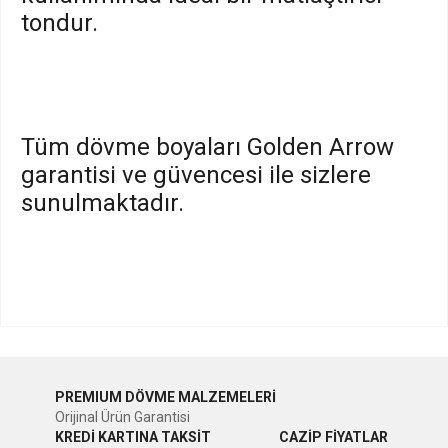
tondur.
Tüm dövme boyaları Golden Arrow
garantisi ve güvencesi ile sizlere
sunulmaktadır.
Bu ürünün fiyat bilgisi, resim, ürün açıklamalarında ve diğer
konularda yetersiz gördüğünüz noktaları öneri formunu
Bu ürüne ilk yorumu siz yapın!
kullanarak tarafımıza iletebilirsiniz.
PREMIUM DÖVME MALZEMELERİ
Görüş ve önerileriniz için teşekkür ederiz.
Orijinal Ürün Garantisi
Yorum Yaz
KREDİ KARTINA TAKSİT
CAZİP FİYATLAR