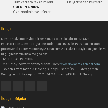
Ürün resmi kalitesiz, bozuk veya görüntülenemiyor.
Tüm kartlara taksit imkanı
En iyi fırsatları keşfedin
GOLDEN ARROW
Ürün açıklamasında eksik bilgiler bulunuyor.
Özel markalar ve ürünler
Ürün bilgilerinde hatalar bulunuyor.
Ürün fiyatı diğer sitelerden daha pahalı.
İletişim
Bu ürüne benzer farklı alternatifler olmalı.
Dövme malzemeleriyle ilgili her konuda bize ulaşabilirsiniz. Size
Pazartesi’den Cumartesi gününe kadar, saat 10:00 ile 19:00 saatleri arası
profesyonel destek vermekteyiz. Ürünlerimizle alakalı detaylı danışmanlık ve
bilgi için bizimle iletişime geçiniz.
Tel. +90 541 191 20 35
Mail: info@dovmemalzemesi.com Web:
www.dovmemalzemesi.com
Gönder
Golden Arrow Tattoo & Piercing Supply N. Şener ÖNER Caferaga mah.
Sakizgülü sok. Işık Ap. No:21/1 34710 Kadiköy/ISTANBUL/Turkey
İletişim Bilgileri
+90 541 191 20 35