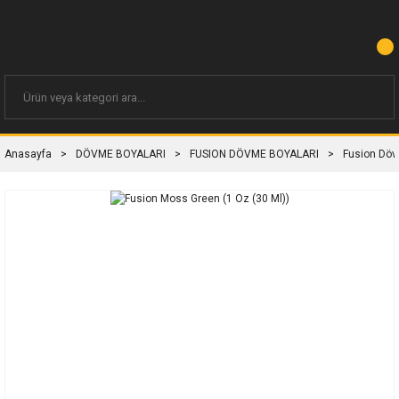
Anasayfa
DÖVME BOYALARI
FUSION DÖVME BOYALARI
Fusion Döv