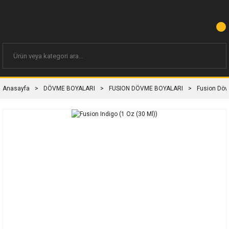
Anasayfa
DÖVME BOYALARI
FUSION DÖVME BOYALARI
Fusion Döv