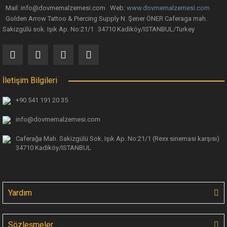
Mail: info@dovmemalzemesi.com Web:
www.dovmemalzemesi.com
Gönder
Golden Arrow Tattoo & Piercing Supply N. Şener ÖNER Caferaga mah.
Sakizgülü sok. Işık Ap. No:21/1 34710 Kadiköy/ISTANBUL/Turkey
İletişim Bilgileri
+90 541 191 20 35
info@dovmemalzemesi.com
Caferağa Mah. Sakizgülü Sok. Işık Ap.
No:21/1 (Rexx sinemasi karşısı)
34710 Kadiköy/ISTANBUL
Yardım
Sözleşmeler