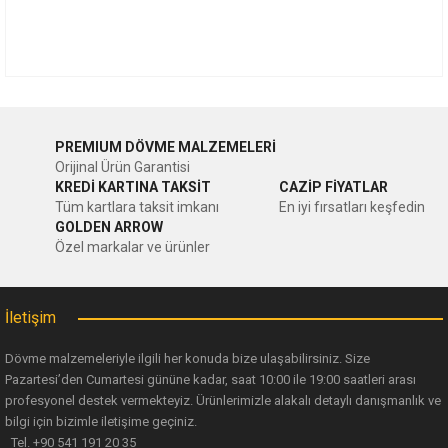
Bu ürünün fiyat bilgisi, resim, ürün açıklamalarında ve diğer
konularda yetersiz gördüğünüz noktaları öneri formunu
Bu ürüne ilk yorumu siz yapın!
kullanarak tarafımıza iletebilirsiniz.
PREMIUM DÖVME MALZEMELERİ
Görüş ve önerileriniz için teşekkür ederiz.
Orijinal Ürün Garantisi
Yorum Yaz
KREDİ KARTINA TAKSİT
CAZİP FİYATLAR
Ürün resmi kalitesiz, bozuk veya görüntülenemiyor.
Tüm kartlara taksit imkanı
En iyi fırsatları keşfedin
GOLDEN ARROW
Ürün açıklamasında eksik bilgiler bulunuyor.
Özel markalar ve ürünler
Ürün bilgilerinde hatalar bulunuyor.
Ürün fiyatı diğer sitelerden daha pahalı.
İletişim
Bu ürüne benzer farklı alternatifler olmalı.
Dövme malzemeleriyle ilgili her konuda bize ulaşabilirsiniz. Size
Pazartesi’den Cumartesi gününe kadar, saat 10:00 ile 19:00 saatleri arası
profesyonel destek vermekteyiz. Ürünlerimizle alakalı detaylı danışmanlık ve
bilgi için bizimle iletişime geçiniz.
Tel. +90 541 191 20 35