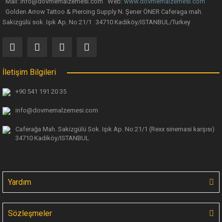
Mail: info@dovmemalzemesi.com Web:
www.dovmemalzemesi.com
Gönder
Golden Arrow Tattoo & Piercing Supply N. Şener ÖNER Caferaga mah.
Sakizgülü sok. Işık Ap. No:21/1 34710 Kadiköy/ISTANBUL/Turkey
İletişim Bilgileri
+90 541 191 20 35
info@dovmemalzemesi.com
Caferağa Mah. Sakizgülü Sok. Işık Ap.
No:21/1 (Rexx sinemasi karşısı)
34710 Kadiköy/ISTANBUL
Yardım
Sözleşmeler