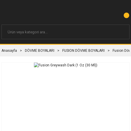
Anasayfa
DÖVME BOYALARI
FUSION DÖVME BOYALARI
Fusion Döv