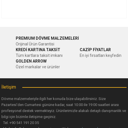
Bu ürünün fiyat bilgisi, resim, ürün açıklamalarında ve diğer
konularda yetersiz gördüğünüz noktaları öneri formunu
Bu ürüne ilk yorumu siz yapın!
kullanarak tarafımıza iletebilirsiniz.
PREMIUM DÖVME MALZEMELERİ
Görüş ve önerileriniz için teşekkür ederiz.
Orijinal Ürün Garantisi
Yorum Yaz
KREDİ KARTINA TAKSİT
CAZİP FİYATLAR
Ürün resmi kalitesiz, bozuk veya görüntülenemiyor.
Tüm kartlara taksit imkanı
En iyi fırsatları keşfedin
GOLDEN ARROW
Ürün açıklamasında eksik bilgiler bulunuyor.
Özel markalar ve ürünler
Ürün bilgilerinde hatalar bulunuyor.
Ürün fiyatı diğer sitelerden daha pahalı.
İletişim
Bu ürüne benzer farklı alternatifler olmalı.
Dövme malzemeleriyle ilgili her konuda bize ulaşabilirsiniz. Size
Pazartesi’den Cumartesi gününe kadar, saat 10:00 ile 19:00 saatleri arası
profesyonel destek vermekteyiz. Ürünlerimizle alakalı detaylı danışmanlık ve
bilgi için bizimle iletişime geçiniz.
Tel. +90 541 191 20 35