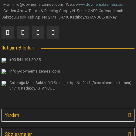
Mail: info@dovmemalzemesi.com Web:
www.dovmemalzemesi.com
Gönder
Golden Arrow Tattoo & Piercing Supply N. Şener ÖNER Caferaga mah.
Sakizgülü sok. Işık Ap. No:21/1 34710 Kadiköy/ISTANBUL/Turkey
İletişim Bilgileri
+90 541 191 20 35
info@dovmemalzemesi.com
Caferağa Mah. Sakizgülü Sok. Işık Ap.
No:21/1 (Rexx sinemasi karşısı)
34710 Kadiköy/ISTANBUL
Yardım
Sözleşmeler