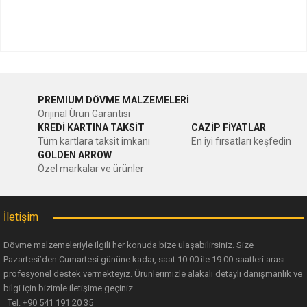
Bu ürünün fiyat bilgisi, resim, ürün açıklamalarında ve diğer
konularda yetersiz gördüğünüz noktaları öneri formunu
Bu ürüne ilk yorumu siz yapın!
kullanarak tarafımıza iletebilirsiniz.
PREMIUM DÖVME MALZEMELERİ
Görüş ve önerileriniz için teşekkür ederiz.
Orijinal Ürün Garantisi
Yorum Yaz
KREDİ KARTINA TAKSİT
CAZİP FİYATLAR
Ürün resmi kalitesiz, bozuk veya görüntülenemiyor.
Tüm kartlara taksit imkanı
En iyi fırsatları keşfedin
GOLDEN ARROW
Ürün açıklamasında eksik bilgiler bulunuyor.
Özel markalar ve ürünler
Ürün bilgilerinde hatalar bulunuyor.
Ürün fiyatı diğer sitelerden daha pahalı.
İletişim
Bu ürüne benzer farklı alternatifler olmalı.
Dövme malzemeleriyle ilgili her konuda bize ulaşabilirsiniz. Size
Pazartesi’den Cumartesi gününe kadar, saat 10:00 ile 19:00 saatleri arası
profesyonel destek vermekteyiz. Ürünlerimizle alakalı detaylı danışmanlık ve
bilgi için bizimle iletişime geçiniz.
Tel. +90 541 191 20 35