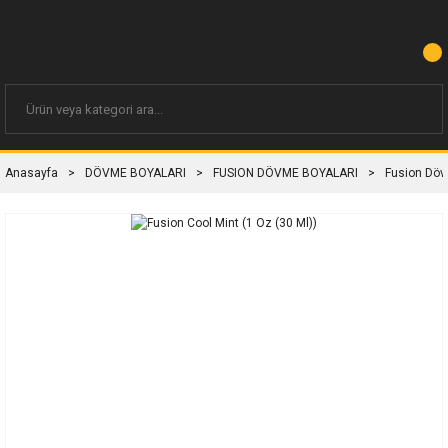
Anasayfa
DÖVME BOYALARI
FUSION DÖVME BOYALARI
Fusion Döv