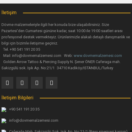
Ürün fiyatı diğer sitelerden daha pahalı.
İletişim
Bu ürüne benzer farklı alternatifler olmalı.
Dövme malzemeleriyle ilgili her konuda bize ulaşabilirsiniz. Size
Pazartesi’den Cumartesi gününe kadar, saat 10:00 ile 19:00 saatleri arası
profesyonel destek vermekteyiz. Ürünlerimizle alakalı detaylı danışmanlık ve
bilgi için bizimle iletişime geçiniz.
Tel. +90 541 191 20 35
Mail: info@dovmemalzemesi.com Web:
www.dovmemalzemesi.com
Gönder
Golden Arrow Tattoo & Piercing Supply N. Şener ÖNER Caferaga mah.
Sakizgülü sok. Işık Ap. No:21/1 34710 Kadiköy/ISTANBUL/Turkey
İletişim Bilgileri
+90 541 191 20 35
info@dovmemalzemesi.com
Caferağa Mah. Sakizgülü Sok. Işık Ap.
No:21/1 (Rexx sinemasi karşısı)