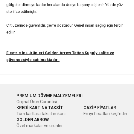
gölgelendirmeye kadar her alanda deriye başarıyla işlenir. Yüzde yüz
sterilize edilmiştir.
Cilt üzerinde güvenlidir, çevre dostudur. Genel insan sağlığı için tercih
edilir.
Electric Ink ürünleri Golden Arrow Tattoo Supply kalite ve
güvencesiyle satılmaktadır.
Bu ürünün fiyat bilgisi, resim, ürün açıklamalarında ve diğer
konularda yetersiz gördüğünüz noktaları öneri formunu
Bu ürüne ilk yorumu siz yapın!
kullanarak tarafımıza iletebilirsiniz.
PREMIUM DÖVME MALZEMELERİ
Görüş ve önerileriniz için teşekkür ederiz.
Orijinal Ürün Garantisi
Yorum Yaz
KREDİ KARTINA TAKSİT
CAZİP FİYATLAR
Ürün resmi kalitesiz, bozuk veya görüntülenemiyor.
Tüm kartlara taksit imkanı
En iyi fırsatları keşfedin
GOLDEN ARROW
Ürün açıklamasında eksik bilgiler bulunuyor.
Özel markalar ve ürünler
Ürün bilgilerinde hatalar bulunuyor.