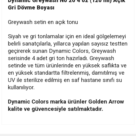
Dynamic Greywash No 20 4 oz (120 ml) Açık
Gri Dövme Boyası
Greywash setin en açık tonu
Siyah ve gri tonlamalar için en ideal gölgelemeyi
belirli sanatçılarla, yıllarca yapılan sayısız testten
geçirerek sunan Dynamic Colors, Greywash
serisinde 4 adet gri ton hazırladı. Greywash
setinde ve tüm ürünlerinde en yüksek saflıkta ve
en yüksek standartta filtrelenmiş, damıtılmış ve
UV ile sterilize edilmiş en saf hastane sınıfı su
kullanılıyor.
Dynamic Colors marka ürünler Golden Arrow
kalite ve güvencesiyle satılmaktadır.
Bu ürünün fiyat bilgisi, resim, ürün açıklamalarında ve diğer
konularda yetersiz gördüğünüz noktaları öneri formunu
Bu ürüne ilk yorumu siz yapın!