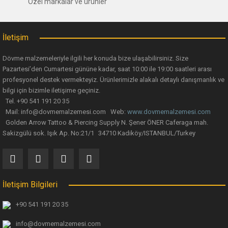
Özel markalar ve ürünler
Ürün bilgilerinde hatalar bulunuyor.
Yorum Yaz
Ürün fiyatı diğer sitelerden daha pahalı.
İletişim
Bu ürüne benzer farklı alternatifler olmalı.
Dövme malzemeleriyle ilgili her konuda bize ulaşabilirsiniz. Size
Pazartesi’den Cumartesi gününe kadar, saat 10:00 ile 19:00 saatleri arası
profesyonel destek vermekteyiz. Ürünlerimizle alakalı detaylı danışmanlık ve
bilgi için bizimle iletişime geçiniz.
Tel. +90 541 191 20 35
Mail: info@dovmemalzemesi.com Web:
www.dovmemalzemesi.com
Gönder
Golden Arrow Tattoo & Piercing Supply N. Şener ÖNER Caferaga mah.
Sakizgülü sok. Işık Ap. No:21/1 34710 Kadiköy/ISTANBUL/Turkey
İletişim Bilgileri
+90 541 191 20 35
info@dovmemalzemesi.com