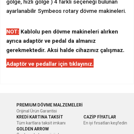
gölge, hızlı gölge ) 4 farklı seçeneği bulunan
ayarlanabilir Symbeos rotary dövme makineleri.
NOT:
Kablolu pen dövme makineleri alırken
ayrıca adaptör ve pedal da almanız
gerekmektedir. Aksi halde cihazınız çalışmaz.
Adaptör ve pedallar için tıklayınız.
Bu ürünün fiyat bilgisi, resim, ürün açıklamalarında ve diğer
konularda yetersiz gördüğünüz noktaları öneri formunu
kullanarak tarafımıza iletebilirsiniz.
s
PREMIUM DÖVME MALZEMELERİ
Görüş ve önerileriniz için teşekkür ederiz.
Orijinal Ürün Garantisi
ürün uzun iğneli mi acaba
KREDİ KARTINA TAKSİT
CAZİP FİYATLAR
Ürün resmi kalitesiz, bozuk veya görüntülenemiyor.
Tüm kartlara taksit imkanı
En iyi fırsatları keşfedin
Erdem Çağdaş | 30/06/2024
GOLDEN ARROW
Ürün açıklamasında eksik bilgiler bulunuyor.