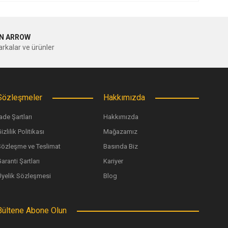
ilirsiniz.
N ARROW
rkalar ve ürünler
Sözleşmeler
Hakkımızda
ade Şartları
Hakkımızda
izlilik Politikası
Mağazamız
Sözleşme ve Teslimat
Basında Biz
aranti Şartları
Kariyer
Üyelik Sözleşmesi
Blog
Bültene Abone Olun