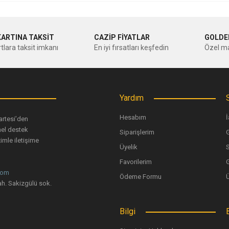
nularda yetersiz gördüğünüz noktaları öneri formunu kullanarak tarafımıza ileteb
Bu ürüne ilk yorumu siz yapın!
KARTINA TAKSİT
CAZİP FİYATLAR
GOLDE
tlara taksit imkanı
En iyi fırsatları keşfedin
Özel ma
Yorum Yaz
Yardım
Hesabım
İ
artesi’den
nel destek
Siparişlerim
G
imle iletişime
Üyelik
Favorilerim
G
com
Ödeme Formu
Gönder
h. Sakizgülü sok.
Bilgi