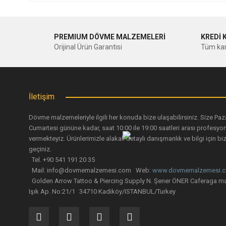
Bu ürünün fiyat bilgisi, resim, ürün açıklamalarında ve diğer ko
Görüş ve önerileriniz için teşekkür ederiz.
PREMIUM DÖVME MALZEMELERİ
KREDİ 
Ürün resmi kalitesiz, bozuk veya görüntülenemiyor.
Orijinal Ürün Garantisi
Tüm kar
Ürün açıklamasında eksik bilgiler bulunuyor.
Ürün bilgilerinde hatalar bulunuyor.
Ürün fiyatı diğer sitelerden daha pahalı.
İletişim
Bu ürüne benzer farklı alternatifler olmalı.
Dövme malzemeleriyle ilgili her konuda bize ulaşabilirsiniz. Size Paz
Cumartesi gününe kadar, saat 10:00 ile 19:00 saatleri arası profesyo
vermekteyiz. Ürünlerimizle alakalı detaylı danışmanlık ve bilgi için biz
geçiniz.
Tel. +90 541 191 20 35
Mail: info@dovmemalzemesi.com Web:
www.dovmemalzemesi.
Golden Arrow Tattoo & Piercing Supply N. Şener ÖNER Caferaga ma
Işık Ap. No:21/1 34710 Kadiköy/ISTANBUL/Turkey