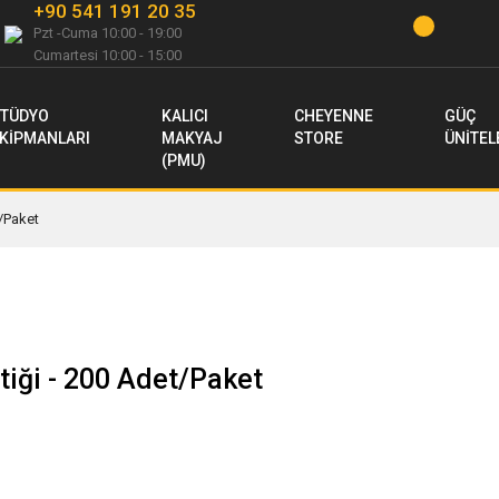
+90 541 191 20 35
Pzt -Cuma 10:00 - 19:00
Cumartesi 10:00 - 15:00
TÜDYO
KALICI
CHEYENNE
GÜÇ
KİPMANLARI
MAKYAJ
STORE
ÜNİTEL
(PMU)
/Paket
iği - 200 Adet/Paket