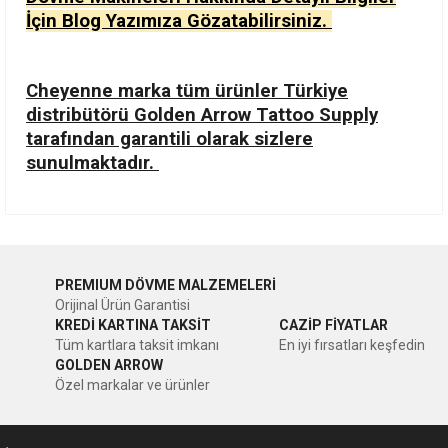
İçin Blog Yazımıza Gözatabilirsiniz.
Cheyenne marka tüm ürünler Türkiye
distribütörü Golden Arrow Tattoo Supply
tarafından garantili olarak sizlere
sunulmaktadır.
Bu ürünün fiyat bilgisi, resim, ürün açıklamalarında ve diğer
konularda yetersiz gördüğünüz noktaları öneri formunu
Bu ürüne ilk yorumu siz yapın!
kullanarak tarafımıza iletebilirsiniz.
PREMIUM DÖVME MALZEMELERİ
Görüş ve önerileriniz için teşekkür ederiz.
Orijinal Ürün Garantisi
Yorum Yaz
KREDİ KARTINA TAKSİT
CAZİP FİYATLAR
Ürün resmi kalitesiz, bozuk veya görüntülenemiyor.
Tüm kartlara taksit imkanı
En iyi fırsatları keşfedin
GOLDEN ARROW
Ürün açıklamasında eksik bilgiler bulunuyor.
Özel markalar ve ürünler
Ürün bilgilerinde hatalar bulunuyor.
Ürün fiyatı diğer sitelerden daha pahalı.