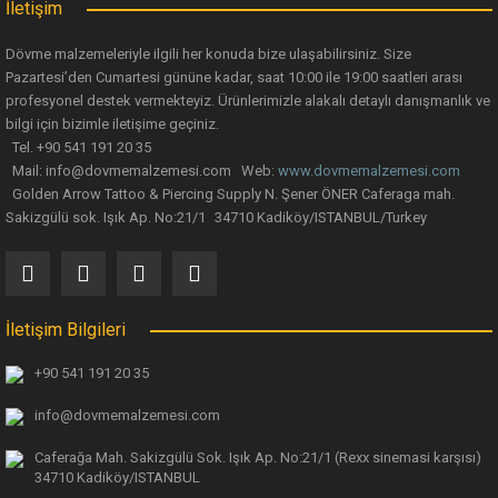
İletişim
Bu ürüne benzer farklı alternatifler olmalı.
Dövme malzemeleriyle ilgili her konuda bize ulaşabilirsiniz. Size
Pazartesi’den Cumartesi gününe kadar, saat 10:00 ile 19:00 saatleri arası
profesyonel destek vermekteyiz. Ürünlerimizle alakalı detaylı danışmanlık ve
bilgi için bizimle iletişime geçiniz.
Tel. +90 541 191 20 35
Mail: info@dovmemalzemesi.com Web:
www.dovmemalzemesi.com
Gönder
Golden Arrow Tattoo & Piercing Supply N. Şener ÖNER Caferaga mah.
Sakizgülü sok. Işık Ap. No:21/1 34710 Kadiköy/ISTANBUL/Turkey
İletişim Bilgileri
+90 541 191 20 35
info@dovmemalzemesi.com
Caferağa Mah. Sakizgülü Sok. Işık Ap.
No:21/1 (Rexx sinemasi karşısı)
34710 Kadiköy/ISTANBUL