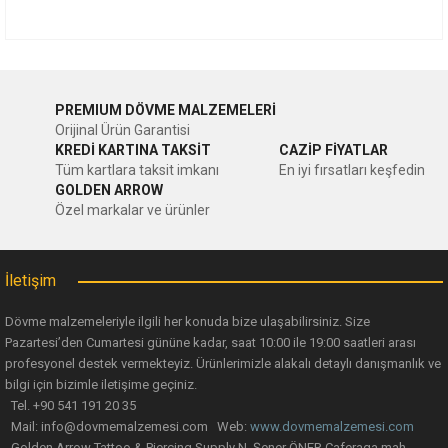
Bu ürünün fiyat bilgisi, resim, ürün açıklamalarında ve diğer
konularda yetersiz gördüğünüz noktaları öneri formunu
Bu ürüne ilk yorumu siz yapın!
kullanarak tarafımıza iletebilirsiniz.
PREMIUM DÖVME MALZEMELERİ
Görüş ve önerileriniz için teşekkür ederiz.
Orijinal Ürün Garantisi
Yorum Yaz
KREDİ KARTINA TAKSİT
CAZİP FİYATLAR
Ürün resmi kalitesiz, bozuk veya görüntülenemiyor.
Tüm kartlara taksit imkanı
En iyi fırsatları keşfedin
GOLDEN ARROW
Ürün açıklamasında eksik bilgiler bulunuyor.
Özel markalar ve ürünler
Ürün bilgilerinde hatalar bulunuyor.
Ürün fiyatı diğer sitelerden daha pahalı.
İletişim
Bu ürüne benzer farklı alternatifler olmalı.
Dövme malzemeleriyle ilgili her konuda bize ulaşabilirsiniz. Size
Pazartesi’den Cumartesi gününe kadar, saat 10:00 ile 19:00 saatleri arası
profesyonel destek vermekteyiz. Ürünlerimizle alakalı detaylı danışmanlık ve
bilgi için bizimle iletişime geçiniz.
Tel. +90 541 191 20 35
Mail: info@dovmemalzemesi.com Web:
www.dovmemalzemesi.com
Gönder
Golden Arrow Tattoo & Piercing Supply N. Şener ÖNER Caferaga mah.