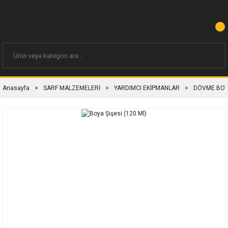
Anasayfa
SARF MALZEMELERİ
YARDIMCI EKİPMANLAR
DÖVME BOYA