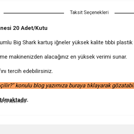
Taksit Seçenekleri
ğnesi 20 Adet/Kutu
mlu Big Shark kartuş iğneler yüksek kalite tıbbi plastik
dövme makinenizden alacağınız en yüksek verimi sunar.
nı tercih edebilirsiniz.
lir?" konulu blog yazımıza buraya tıklayarak gözatabilir 
tılmaktadır.
nularda yetersiz gördüğünüz noktaları öneri formunu kullanarak tarafımıza ileteb
Bu ürüne ilk yorumu siz yapın!