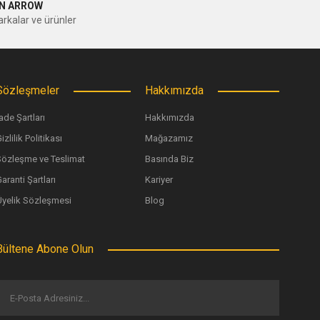
N ARROW
rkalar ve ürünler
Sözleşmeler
Hakkımızda
ade Şartları
Hakkımızda
izlilik Politikası
Mağazamız
Sözleşme ve Teslimat
Basında Biz
aranti Şartları
Kariyer
Üyelik Sözleşmesi
Blog
Bültene Abone Olun