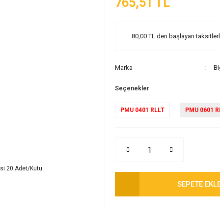
765,51 TL
80,00 TL den başlayan taksitlerl
Marka
Bi
Seçenekler
PMU 0401 RLLT
PMU 0601 R
SEPETE EKL