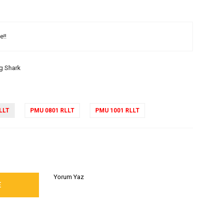
e!!
g Shark
LLT
PMU 0801 RLLT
PMU 1001 RLLT
Yorum Yaz
E