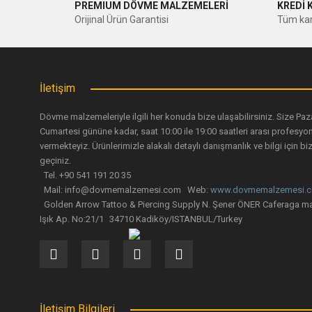
PREMIUM DÖVME MALZEMELERİ
KREDİ 
Ürün resmi kalitesiz, bozuk veya görüntülenemiyor.
Orijinal Ürün Garantisi
Tüm kar
Ürün açıklamasında eksik bilgiler bulunuyor.
Ürün bilgilerinde hatalar bulunuyor.
Ürün fiyatı diğer sitelerden daha pahalı.
İletişim
Bu ürüne benzer farklı alternatifler olmalı.
Dövme malzemeleriyle ilgili her konuda bize ulaşabilirsiniz. Size Paz
Cumartesi gününe kadar, saat 10:00 ile 19:00 saatleri arası profesyo
vermekteyiz. Ürünlerimizle alakalı detaylı danışmanlık ve bilgi için biz
geçiniz.
Tel. +90 541 191 20 35
Mail: info@dovmemalzemesi.com Web:
www.dovmemalzemesi.
Golden Arrow Tattoo & Piercing Supply N. Şener ÖNER Caferaga ma
Işık Ap. No:21/1 34710 Kadiköy/ISTANBUL/Turkey
İletişim Bilgileri