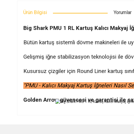
Ürün Bilgisi
Yorumlar
Big Shark PMU 1 RL Kartuş Kalıcı Makyaj İ
Bütün kartuş sistemli dövme makineleri ile uyu
Gelişmiş iğne stabilizasyon teknolojisi ile 
Kusursuz çizgiler için Round Liner kartuş sınıfı
"PMU - Kalıcı Makyaj Kartuş İğneleri Nasıl Seçi
Golden Arrow güvencesi ve garantisi ile sa
Bu ürünün fiyat bilgisi, resim, ürün açıklamalarında ve diğer ko
Görüş ve önerileriniz için teşekkür ederiz.