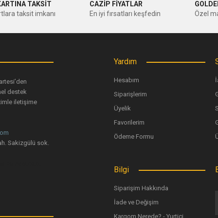
KARTINA TAKSİT
CAZİP FİYATLAR
GOLDE
tlara taksit imkanı
En iyi fırsatları keşfedin
Özel ma
Yorum Yaz
Yardım
Hesabım
İ
artesi’den
nel destek
Siparişlerim
G
imle iletişime
Üyelik
Favorilerim
G
com
Ödeme Formu
Gönder
h. Sakizgülü sok.
Bilgi
Siparişim Hakkında
İade ve Değişim
Kargom Nerede? - Yurtiçi