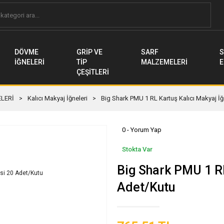
DÖVME
GRİP VE
SARF
S
İĞNELERİ
TİP
MALZEMELERİ
E
ÇEŞİTLERİ
LERİ
Kalıcı Makyaj İğneleri
Big Shark PMU 1 RL Kartuş Kalıcı Makyaj İ
0 - Yorum Yap
Stokta Var
Big Shark PMU 1 RL
Adet/Kutu