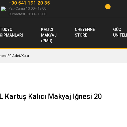
+90 541 191 20 35
Pzt -Cuma 10:00 - 19:00
Cumartesi 10:00 - 15:00
TÜDYO
KALICI
CHEYENNE
GÜÇ
KİPMANLARI
MAKYAJ
STORE
ÜNİTEL
(PMU)
ğnesi 20 Adet/Kutu
 Kartuş Kalıcı Makyaj İğnesi 20