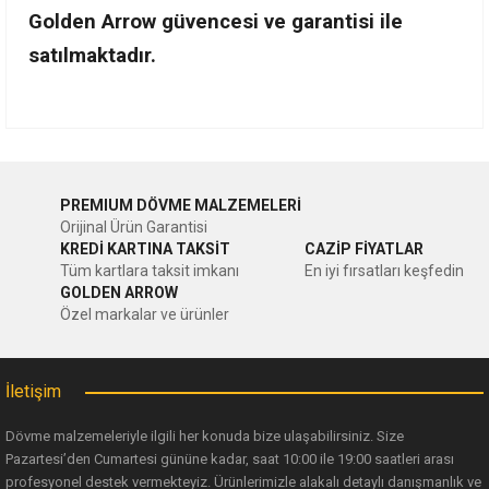
Golden Arrow güvencesi ve garantisi ile
satılmaktadır.
Bu ürünün fiyat bilgisi, resim, ürün açıklamalarında ve diğer
konularda yetersiz gördüğünüz noktaları öneri formunu
Bu ürüne ilk yorumu siz yapın!
kullanarak tarafımıza iletebilirsiniz.
PREMIUM DÖVME MALZEMELERİ
Görüş ve önerileriniz için teşekkür ederiz.
Orijinal Ürün Garantisi
Yorum Yaz
KREDİ KARTINA TAKSİT
CAZİP FİYATLAR
Ürün resmi kalitesiz, bozuk veya görüntülenemiyor.
Tüm kartlara taksit imkanı
En iyi fırsatları keşfedin
GOLDEN ARROW
Ürün açıklamasında eksik bilgiler bulunuyor.
Özel markalar ve ürünler
Ürün bilgilerinde hatalar bulunuyor.
Ürün fiyatı diğer sitelerden daha pahalı.
İletişim
Bu ürüne benzer farklı alternatifler olmalı.
Dövme malzemeleriyle ilgili her konuda bize ulaşabilirsiniz. Size
Pazartesi’den Cumartesi gününe kadar, saat 10:00 ile 19:00 saatleri arası
profesyonel destek vermekteyiz. Ürünlerimizle alakalı detaylı danışmanlık ve