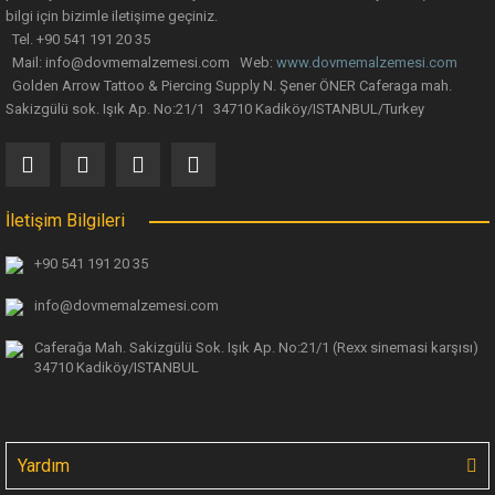
bilgi için bizimle iletişime geçiniz.
Tel. +90 541 191 20 35
Mail: info@dovmemalzemesi.com Web:
www.dovmemalzemesi.com
Gönder
Golden Arrow Tattoo & Piercing Supply N. Şener ÖNER Caferaga mah.
Sakizgülü sok. Işık Ap. No:21/1 34710 Kadiköy/ISTANBUL/Turkey
İletişim Bilgileri
+90 541 191 20 35
info@dovmemalzemesi.com
Caferağa Mah. Sakizgülü Sok. Işık Ap.
No:21/1 (Rexx sinemasi karşısı)
34710 Kadiköy/ISTANBUL
Yardım