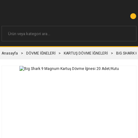
Anasayfa
DÖVME İĞNELERİ
KARTUŞ DÖVME İĞNELERİ
BIG SHARK 