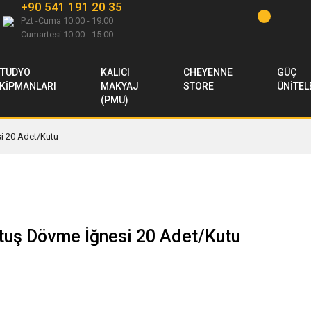
+90 541 191 20 35
Pzt -Cuma 10:00 - 19:00
Cumartesi 10:00 - 15:00
TÜDYO
KALICI
CHEYENNE
GÜÇ
KİPMANLARI
MAKYAJ
STORE
ÜNİTEL
(PMU)
i 20 Adet/Kutu
rtuş Dövme İğnesi 20 Adet/Kutu