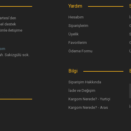
Yardım
Hesabım
İ
artesi’den
nel destek
Siparişlerim
G
imle iletişime
Üyelik
Favorilerim
G
com
Ödeme Formu
Gönder
h. Sakizgülü sok.
Bilgi
Siparişim Hakkında
İade ve Değişim
Kargom Nerede? - Yurtiçi
Kargom Nerede? - Aras