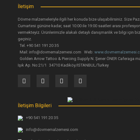
Ürün fiyatı diğer sitelerden daha pahalı.
İletişim
Bu ürüne benzer farklı alternatifler olmalı.
Dövme malzemeleriyle ilgili her konuda bize ulaşabilirsiniz. Size Paz
Cumartesi gününe kadar, saat 10:00 ile 19:00 saatleri arası profesyo
vermekteyiz. Ürünlerimizle alakalı detaylı danışmanlık ve bilgi için biz
geçiniz.
Tel. +90 541 191 20 35
Mail: info@dovmemalzemesi.com Web:
www.dovmemalzemesi.
Golden Arrow Tattoo & Piercing Supply N. Şener ÖNER Caferaga ma
Işık Ap. No:21/1 34710 Kadiköy/ISTANBUL/Turkey
İletişim Bilgileri
+90 541 191 20 35
info@dovmemalzemesi.com