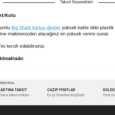
Taksit Seçenekleri
et/Kutu
yumlu
Big Shark kartuş iğneler
yüksek kalite tıbbi plastik
dövme makinenizden alacağınız en yüksek verimi sunar.
nı tercih edebilirsiniz.
tılmaktadır.
nularda yetersiz gördüğünüz noktaları öneri formunu kullanarak tarafımıza ileteb
Bu ürüne ilk yorumu siz yapın!
KARTINA TAKSİT
CAZİP FİYATLAR
GOLDE
tlara taksit imkanı
En iyi fırsatları keşfedin
Özel ma
Yorum Yaz