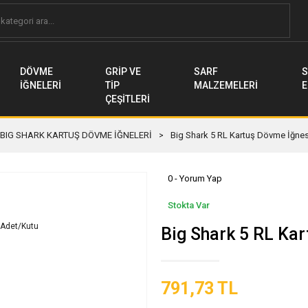
DÖVME
GRİP VE
SARF
S
İĞNELERİ
TİP
MALZEMELERİ
E
ÇEŞİTLERİ
BIG SHARK KARTUŞ DÖVME İĞNELERİ
Big Shark 5 RL Kartuş Dövme İğnes
0 - Yorum Yap
Stokta Var
Big Shark 5 RL Ka
791,73 TL