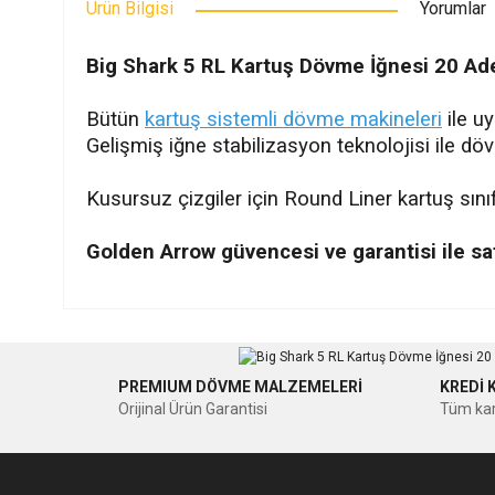
Ürün Bilgisi
Yorumlar
Big Shark 5 RL Kartuş Dövme İğnesi 20 Ad
Bütün
kartuş sistemli dövme makineleri
ile u
Gelişmiş iğne stabilizasyon teknolojisi ile 
Kusursuz çizgiler için Round Liner kartuş sınıfı
Golden Arrow güvencesi ve garantisi ile sa
Bu ürünün fiyat bilgisi, resim, ürün açıklamalarında ve diğer ko
Görüş ve önerileriniz için teşekkür ederiz.
PREMIUM DÖVME MALZEMELERİ
KREDİ 
Ürün resmi kalitesiz, bozuk veya görüntülenemiyor.
Orijinal Ürün Garantisi
Tüm kar
Ürün açıklamasında eksik bilgiler bulunuyor.
Ürün bilgilerinde hatalar bulunuyor.