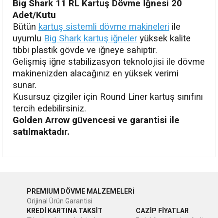
Big Shark 11 RL Kartuş Dövme İğnesi 20
Adet/Kutu
Bütün
kartuş sistemli dövme makineleri
ile
uyumlu
Big Shark kartuş iğneler
yüksek kalite
tıbbi plastik gövde ve iğneye sahiptir.
Gelişmiş iğne stabilizasyon teknolojisi ile dövme
makinenizden alacağınız en yüksek verimi
sunar.
Kusursuz çizgiler için Round Liner kartuş sınıfını
tercih edebilirsiniz.
Golden Arrow güvencesi ve garantisi ile
satılmaktadır.
Bu ürünün fiyat bilgisi, resim, ürün açıklamalarında ve diğer
konularda yetersiz gördüğünüz noktaları öneri formunu
Bu ürüne ilk yorumu siz yapın!
kullanarak tarafımıza iletebilirsiniz.
PREMIUM DÖVME MALZEMELERİ
Görüş ve önerileriniz için teşekkür ederiz.
Orijinal Ürün Garantisi
Yorum Yaz
KREDİ KARTINA TAKSİT
CAZİP FİYATLAR