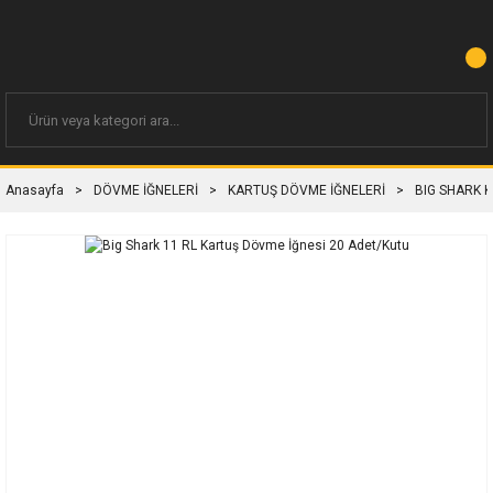
Anasayfa
DÖVME İĞNELERİ
KARTUŞ DÖVME İĞNELERİ
BIG SHARK 