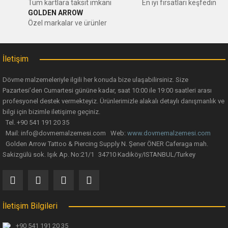
Ürün resmi kalitesiz, bozuk veya görüntülenemiyor.
Tüm kartlara taksit imkanı
En iyi fırsatları keşfedin
GOLDEN ARROW
Ürün açıklamasında eksik bilgiler bulunuyor.
Özel markalar ve ürünler
Ürün bilgilerinde hatalar bulunuyor.
Ürün fiyatı diğer sitelerden daha pahalı.
İletişim
Bu ürüne benzer farklı alternatifler olmalı.
Dövme malzemeleriyle ilgili her konuda bize ulaşabilirsiniz. Size
Pazartesi’den Cumartesi gününe kadar, saat 10:00 ile 19:00 saatleri arası
profesyonel destek vermekteyiz. Ürünlerimizle alakalı detaylı danışmanlık ve
bilgi için bizimle iletişime geçiniz.
Tel. +90 541 191 20 35
Mail: info@dovmemalzemesi.com Web:
www.dovmemalzemesi.com
Gönder
Golden Arrow Tattoo & Piercing Supply N. Şener ÖNER Caferaga mah.
Sakizgülü sok. Işık Ap. No:21/1 34710 Kadiköy/ISTANBUL/Turkey
İletişim Bilgileri
+90 541 191 20 35