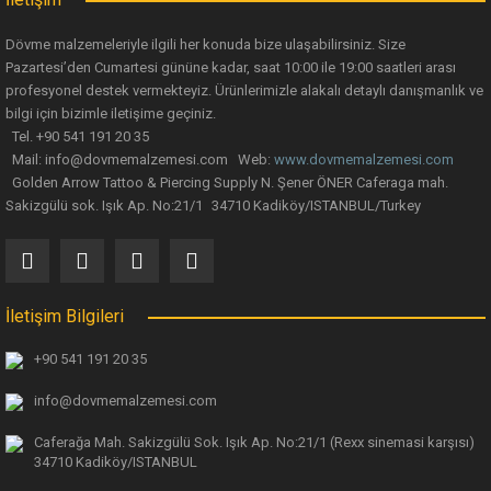
Dövme malzemeleriyle ilgili her konuda bize ulaşabilirsiniz. Size
Pazartesi’den Cumartesi gününe kadar, saat 10:00 ile 19:00 saatleri arası
profesyonel destek vermekteyiz. Ürünlerimizle alakalı detaylı danışmanlık ve
Gönder
bilgi için bizimle iletişime geçiniz.
Artline Supreme Brush Fırça Uçlu Çizim Kalemi - Pembe
Tel. +90 541 191 20 35
Mail: info@dovmemalzemesi.com Web:
www.dovmemalzemesi.com
Golden Arrow Tattoo & Piercing Supply N. Şener ÖNER Caferaga mah.
83,45 TL
Sakizgülü sok. Işık Ap. No:21/1 34710 Kadiköy/ISTANBUL/Turkey
YENİ
İletişim Bilgileri
+90 541 191 20 35
info@dovmemalzemesi.com
Caferağa Mah. Sakizgülü Sok. Işık Ap.
No:21/1 (Rexx sinemasi karşısı)
34710 Kadiköy/ISTANBUL