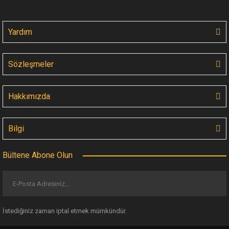
Yardım
Artline Supreme Brush Fırça Uçlu Çizim Kalemi - Sarı
Sözleşmeler
83,45 TL
Hakkımızda
YENİ
Bilgi
Bültene Abone Olun
İstediğiniz zaman iptal etmek mümkündür.