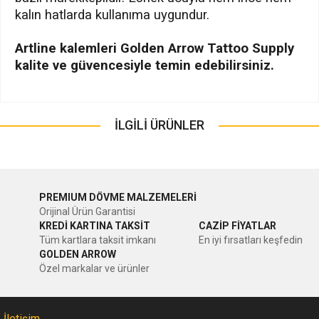
kalın hatlarda kullanıma uygundur.
Artline kalemleri Golden Arrow Tattoo Supply
kalite ve güvencesiyle temin edebilirsiniz.
Bu ürünün fiyat bilgisi, resim, ürün açıklamalarında ve diğer
konularda yetersiz gördüğünüz noktaları öneri formunu
İLGİLİ ÜRÜNLER
Bu ürüne ilk yorumu siz yapın!
kullanarak tarafımıza iletebilirsiniz.
Görüş ve önerileriniz için teşekkür ederiz.
YENİ
Yorum Yaz
Ürün resmi kalitesiz, bozuk veya görüntülenemiyor.
PREMIUM DÖVME MALZEMELERİ
Orijinal Ürün Garantisi
Ürün açıklamasında eksik bilgiler bulunuyor.
KREDİ KARTINA TAKSİT
CAZİP FİYATLAR
Tüm kartlara taksit imkanı
En iyi fırsatları keşfedin
Ürün bilgilerinde hatalar bulunuyor.
GOLDEN ARROW
Ürün fiyatı diğer sitelerden daha pahalı.
Özel markalar ve ürünler
Bu ürüne benzer farklı alternatifler olmalı.
İletişim