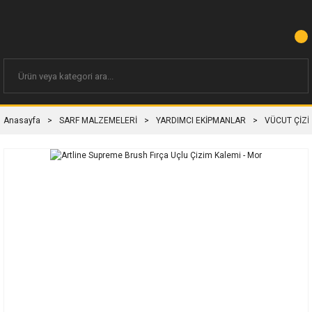
Anasayfa
SARF MALZEMELERİ
YARDIMCI EKİPMANLAR
VÜCUT ÇİZİ