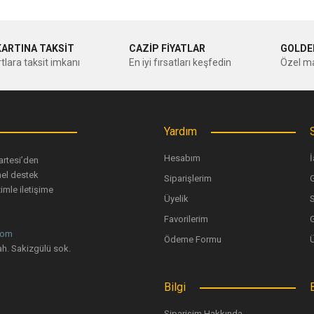
KARTINA TAKSİT
CAZİP FİYATLAR
GOLDE
tlara taksit imkanı
En iyi fırsatları keşfedin
Özel ma
Yardım
Hesabım
İ
artesi’den
nel destek
Siparişlerim
G
imle iletişime
Üyelik
Favorilerim
G
com
Ödeme Formu
h. Sakizgülü sok.
Bilgi
Siparişim Hakkında