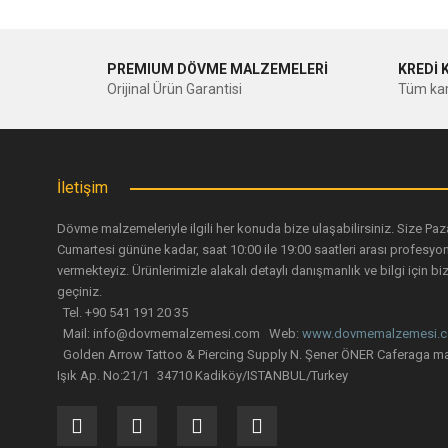
PREMIUM DÖVME MALZEMELERİ
KREDİ 
Orijinal Ürün Garantisi
Tüm kar
İletişim
Dövme malzemeleriyle ilgili her konuda bize ulaşabilirsiniz. Size Paz
Cumartesi gününe kadar, saat 10:00 ile 19:00 saatleri arası profesyo
vermekteyiz. Ürünlerimizle alakalı detaylı danışmanlık ve bilgi için biz
geçiniz.
Tel. +90 541 191 20 35
Mail: info@dovmemalzemesi.com Web:
www.dovmemalzemesi.
Golden Arrow Tattoo & Piercing Supply N. Şener ÖNER Caferaga ma
Işık Ap. No:21/1 34710 Kadiköy/ISTANBUL/Turkey