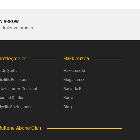
N ARROW
rkalar ve ürünler
Sözleşmeler
Hakkımızda
ade Şartları
Hakkımızda
izlilik Politikası
Mağazamız
Sözleşme ve Teslimat
Basında Biz
aranti Şartları
Kariyer
Üyelik Sözleşmesi
Blog
Bültene Abone Olun