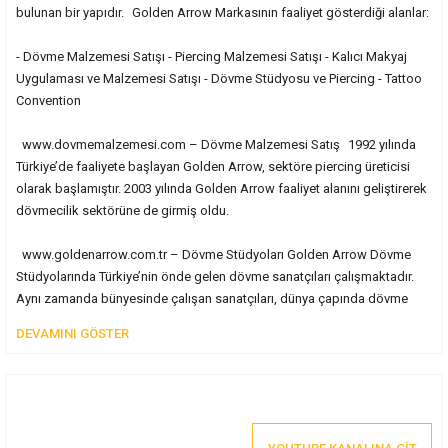
bulunan bir yapıdır. Golden Arrow Markasının faaliyet gösterdiği alanlar:
- Dövme Malzemesi Satışı - Piercing Malzemesi Satışı - Kalıcı Makyaj
Uygulaması ve Malzemesi Satışı - Dövme Stüdyosu ve Piercing - Tattoo
Convention
www.dovmemalzemesi.com – Dövme Malzemesi Satış 1992 yılında
Türkiye’de faaliyete başlayan Golden Arrow, sektöre piercing üreticisi
olarak başlamıştır. 2003 yılında Golden Arrow faaliyet alanını geliştirerek
dövmecilik sektörüne de girmiş oldu.
www.goldenarrow.com.tr – Dövme Stüdyoları Golden Arrow Dövme
Stüdyolarında Türkiye’nin önde gelen dövme sanatçıları çalışmaktadır.
Aynı zamanda bünyesinde çalışan sanatçıları, dünya çapında dövme
sanatları konusunda ödüllere sahiptir.
www.tattooconvention.com.tr – Tattoo Convention Dövme Festivali
Golden Arrow 2012'de İstanbul’da Türkiye’de ilk kez Tattoo Convention
düzenleyerek dövme sektörüne önemli bir katkıda bulunmuştur. Her yıl
Tattoo Convention düzenleyerek yurtiçi ve yurtdışından çok sayıda