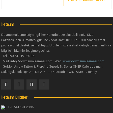
YOUTUBE KANALINA GİT
dövme sanatçısını bir araya getiren Golden Arrow , yapılan işin
memnuniyetini yaşamaktadır..
İletişim
Dövme malzemeleriyle ilgili her konuda bize ulaşabilirsiniz. Size
Pazartesi’den Cumartesi gününe kadar, saat 10:00 ile 19:00 saatleri arası
profesyonel destek vermekteyiz. Ürünlerimizle alakalı detaylı danışmanlık ve
bilgi için bizimle iletişime geçiniz.
Tel. +90 541 191 20 35
Mail: info@dovmemalzemesi.com Web:
www.dovmemalzemesi.com
Golden Arrow Tattoo & Piercing Supply N. Şener ÖNER Caferaga mah.
Sakizgülü sok. Işık Ap. No:21/1 34710 Kadiköy/ISTANBUL/Turkey
İletişim Bilgileri
+90 541 191 20 35